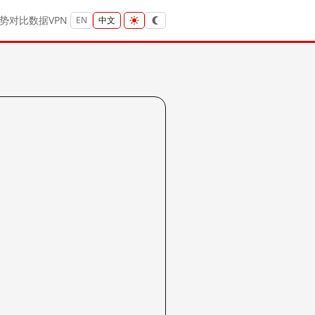
势
对比
数据
VPN
EN
中文