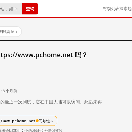
查询
封锁列表
探索
趋
已测试网址
→
s://www.pchome.net 吗？
。
 · 8 个月前
 个月前）的最近一次测试，它在中国大陆可以访问。此后未再
//www.pchome.net
间歇性
→
请求会因其明文中的地址和关键词被过