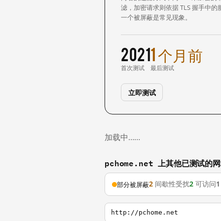
滤，加密请求则依据 TLS 握手
一个被屏蔽是常见现象。
2021
1 个月前
首次测试
最后测试
立即测试
加载中……
pchome.net 上其他已测试的
2
间歇性受扰
2
可访问
1
部分被屏蔽
http://pchome.net