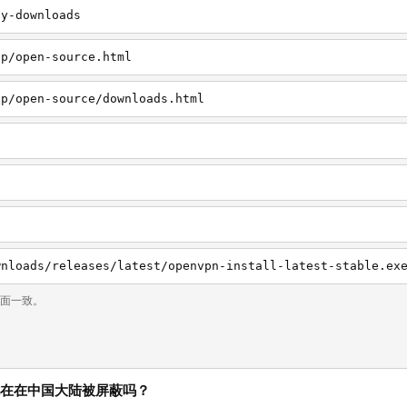
ty-downloads
hp/open-source.html
hp/open-source/downloads.html
wnloads/releases/latest/openvpn-install-latest-stable.ex
页面一致。
.net 现在在中国大陆被屏蔽吗？