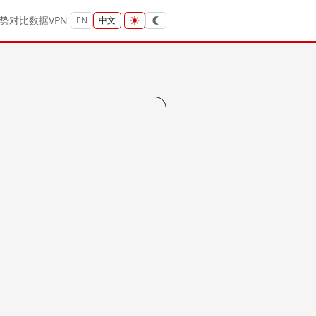
势
对比
数据
VPN
EN
中文