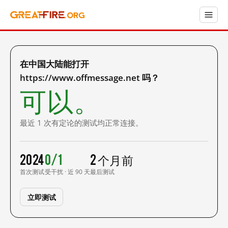
在中国大陆能打开
https://www.offmessage.net 吗？
可以。
最近 1 次有定论的测试均正常连接。
2024
0/1
2 个月前
首次测试
受干扰 · 近 90 天
最后测试
立即测试