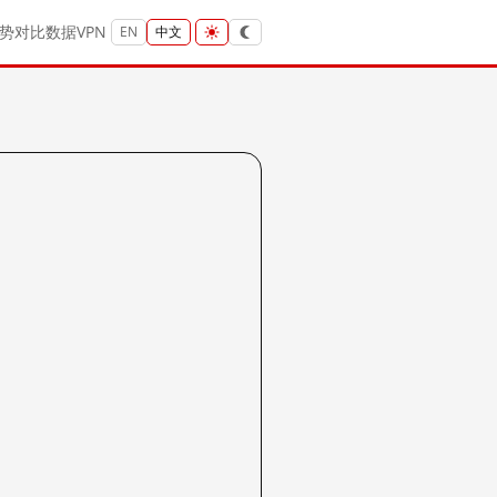
势
对比
数据
VPN
EN
中文