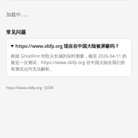
加载中……
常见问题
https://www.obfp.org 现在在中国大陆被屏蔽吗？
根据 GreatFire 对防火长城的实时测量，截至 2026-04-11 的
最近一次测试，https://www.obfp.org 在中国大陆在我们所
有测试点均无法解析。
https://www.obfp.org ·
JSON