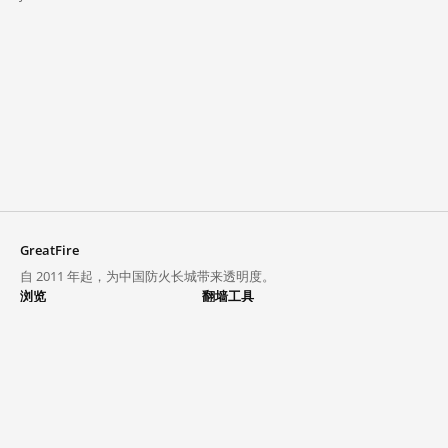
GreatFire
自 2011 年起，为中国防火长城带来透明度。
浏览
翻墙工具
封锁列表
VPN 与代理
探索
翻墙中心
趋势
GreatFireVPN
热门网站在中国大陆的访问状况
数据与 API
常见问题