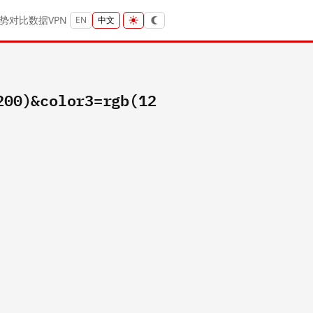
势
对比
数据
VPN
EN
中文
200)&color3=rgb(12