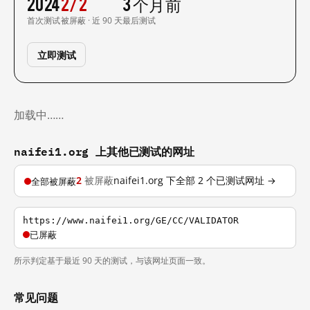
2024
2/2
3 个月前
首次测试
被屏蔽 · 近 90 天
最后测试
立即测试
加载中……
naifei1.org 上其他已测试的网址
2
被屏蔽
naifei1.org 下全部 2 个已测试网址 →
全部被屏蔽
https://www.naifei1.org/GE/CC/VALIDATOR
已屏蔽
所示判定基于最近 90 天的测试，与该网址页面一致。
常见问题