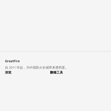
GreatFire
自 2011 年起，为中国防火长城带来透明度。
浏览
翻墙工具
封锁列表
VPN 与代理
探索
翻墙中心
趋势
GreatFireVPN
热门网站在中国大陆的访问状况
数据与 API
常见问题