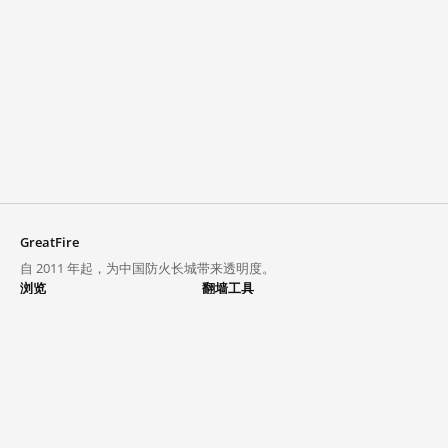
GreatFire
自 2011 年起，为中国防火长城带来透明度。
浏览
翻墙工具
封锁列表
VPN 与代理
探索
翻墙中心
趋势
GreatFireVPN
热门网站在中国大陆的访问状况
数据与 API
常见问题