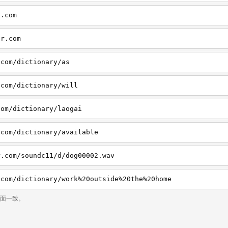
r.com
er.com
.com/dictionary/as
.com/dictionary/will
com/dictionary/laogai
.com/dictionary/available
r.com/soundc11/d/dog00002.wav
.com/dictionary/work%20outside%20the%20home
页面一致。