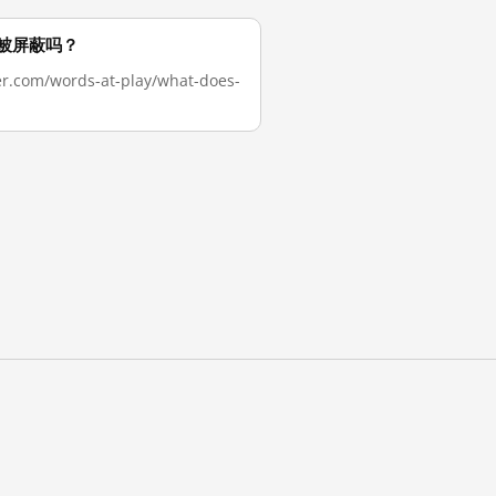
国大陆被屏蔽吗？
/words-at-play/what-does-