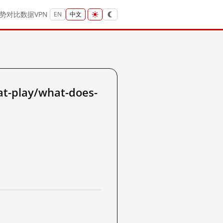
势
对比
数据
VPN
EN
中文
-play/what-does-