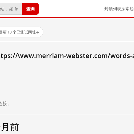
查询
封锁列表
探索
趋
屏蔽
·
13 个已测试网址
→
//www.merriam-webster.com/words-at
。
连接。
个月前