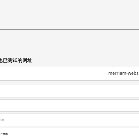
试
上其他已测试的网址
merriam-we
com
.com