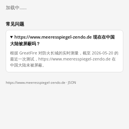
加载中……
常见问题
https://www.meeresspiegel-zendo.de 现在在中国
大陆被屏蔽吗？
根据 GreatFire 对防火长城的实时测量，截至 2026-05-20 的
最近一次测试，https://www.meeresspiegel-zendo.de 在
中国大陆未被屏蔽。
https://www.meeresspiegel-zendo.de ·
JSON