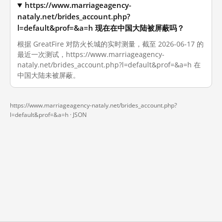
https://www.marriageagency-
nataly.net/brides_account.php?
l=default&prof=&a=h 现在在中国大陆被屏蔽吗？
根据 GreatFire 对防火长城的实时测量，截至 2026-06-17 的
最近一次测试，https://www.marriageagency-
nataly.net/brides_account.php?l=default&prof=&a=h 在
中国大陆未被屏蔽。
https://www.marriageagency-nataly.net/brides_account.php?
l=default&prof=&a=h ·
JSON