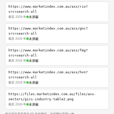
https://www.marketindex.com.au/asx/rio?
src=search-all
截至 2026 年
未屏蔽
https://www.marketindex.com.au/asx/gnc?
src=search-all
截至 2026 年
未屏蔽
https://www.marketindex.com.au/asx/fmg?
src=search-all
截至 2026 年
未屏蔽
https://www.marketindex.com.au/asx/hvn?
src=search-all
截至 2026 年
未屏蔽
https://files.marketindex.com.au/files/asx-
sectors/gics-industry-table2.png
截至 2026 年
未屏蔽
所示判定基于最近 90 天的测试，与该网址页面一致。