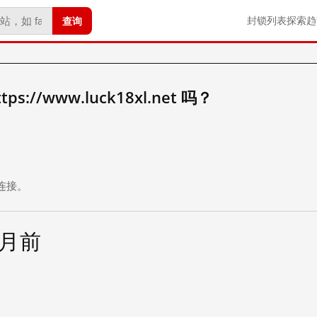
查询
封锁列表
探索
趋
://www.luck18xl.net 吗？
。
连接。
个月前