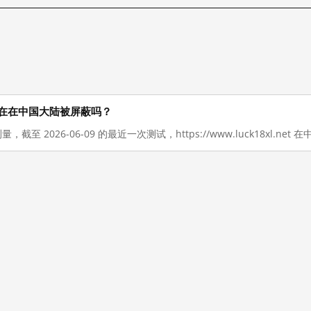
.net 现在在中国大陆被屏蔽吗？
量，截至 2026-06-09 的最近一次测试，https://www.luck18xl.ne