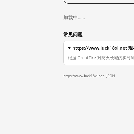
加载中……
常见问题
https://www.luck18xl
根据 GreatFire 对防火长城的实时测
https://www.luck18xl.net ·
JSON