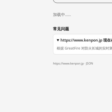
加载中……
常见问题
https://www.kenpon.
根据 GreatFire 对防火长城的实时测
https://www.kenpon.jp ·
JSON