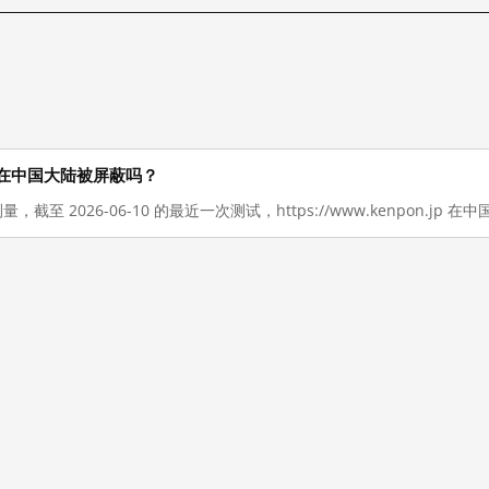
jp 现在在中国大陆被屏蔽吗？
量，截至 2026-06-10 的最近一次测试，https://www.kenpon.jp