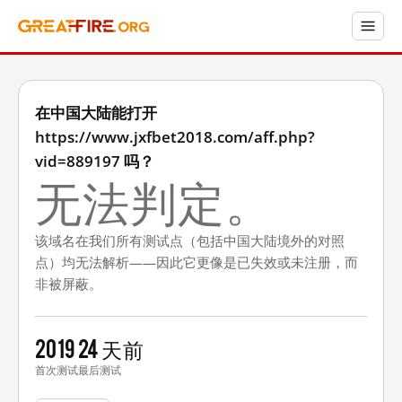
在中国大陆能打开
https://www.jxfbet2018.com/aff.php?
vid=889197 吗？
无法判定。
该域名在我们所有测试点（包括中国大陆境外的对照
点）均无法解析——因此它更像是已失效或未注册，而
非被屏蔽。
2019
24 天前
首次测试
最后测试