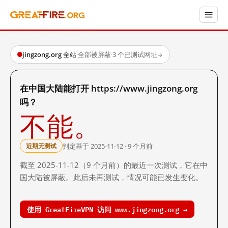
jingzong.org 全站
·
全部被屏蔽
·
3 个已测试网址
→
在中国大陆能打开 https://www.jingzong.org
吗？
不能。
判定基于 2025-11-12 · 9 个月前
近期无测试
截至 2025-11-12（9 个月前）的最近一次测试，它在中
国大陆被屏蔽。此后未再测试，情况可能已发生变化。
使用 GreatFireVPN 访问 www.jingzong.org →