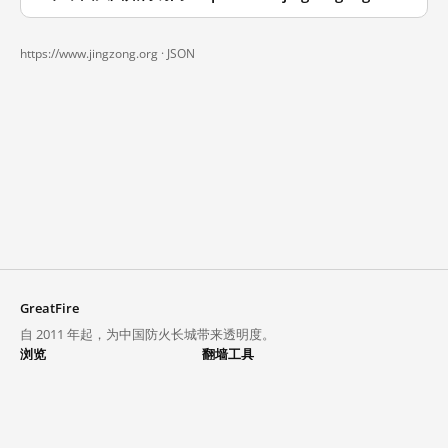
https://www.jingzong.org ·
JSON
GreatFire
自 2011 年起，为中国防火长城带来透明度。
浏览
翻墙工具
封锁列表
VPN 与代理
探索
翻墙中心
趋势
GreatFireVPN
热门网站在中国大陆的访问状况