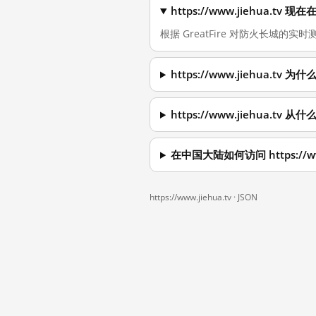
https://www.jiehua.t
根据 GreatFire 对防火长城的实时测
https://www.jiehua.t
https://www.jiehua.t
在中国大陆如何访问 https://www
https://www.jiehua.tv ·
JSON