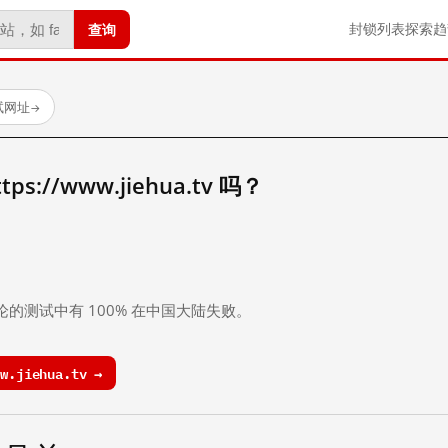
查询
封锁列表
探索
趋
试网址
→
://www.jiehua.tv 吗？
。
论的测试中有 100% 在中国大陆失败。
.jiehua.tv →