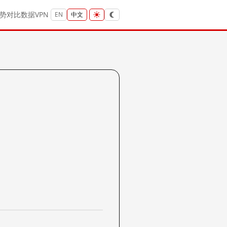
势
对比
数据
VPN
EN
中文