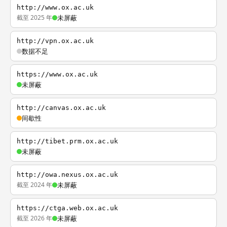
http://www.ox.ac.uk
截至 2025 年
未屏蔽
http://vpn.ox.ac.uk
数据不足
https://www.ox.ac.uk
未屏蔽
http://canvas.ox.ac.uk
间歇性
http://tibet.prm.ox.ac.uk
未屏蔽
http://owa.nexus.ox.ac.uk
截至 2024 年
未屏蔽
https://ctga.web.ox.ac.uk
截至 2026 年
未屏蔽