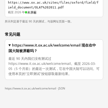
https://www.ox.ac.uk/sites/files/oxford/field/f
ield_document/OLAT%202011.pdf
截至 2026 年
未屏蔽
所示判定基于最近 90 天的测试，与该网址页面一致。
常见问题
https://www.it.ox.ac.uk/welcome/email 现在在中
国大陆被屏蔽吗？
最近 90 天内我们没有测试过
https://www.it.ox.ac.uk/welcome/email。截至 2026-03-
05（5 个月前）的最近一次测试，它在中国大陆可以访问。可
使用本页的“立即测试”按钮获取最新结果。
https://www.it.ox.ac.uk/welcome/email ·
JSON