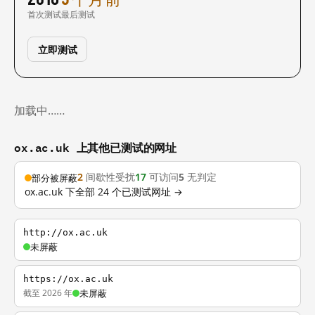
首次测试
最后测试
立即测试
加载中……
ox.ac.uk 上其他已测试的网址
2
间歇性受扰
17
可访问
5
无判定
部分被屏蔽
ox.ac.uk 下全部 24 个已测试网址 →
http://ox.ac.uk
未屏蔽
https://ox.ac.uk
截至 2026 年
未屏蔽