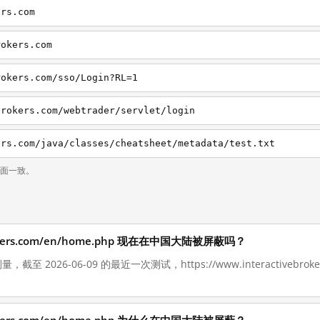
ers.com
rokers.com
rokers.com/sso/Login?RL=1
brokers.com/webtrader/servlet/login
ers.com/java/classes/cheatsheet/metadata/test.txt
页面一致。
ebrokers.com/en/home.php 现在在中国大陆被屏蔽吗？
截至 2026-06-09 的最近一次测试，https://www.interactivebroke