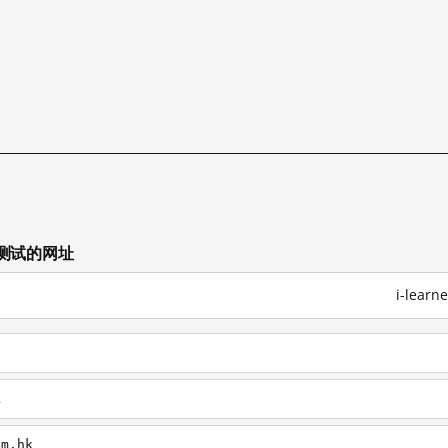
他已测试的网址
i-lea
k
om.hk