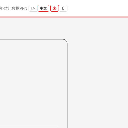
势
对比
数据
VPN
EN
中文