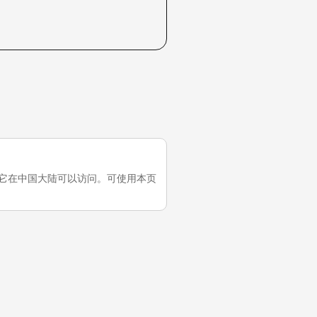
近一次测试，它在中国大陆可以访问。可使用本页