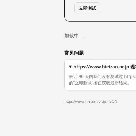
立即测试
加载中……
常见问题
https://www.hieizan.o
最近 90 天内我们没有测试过 https
的“立即测试”按钮获取最新结果。
https://www.hieizan.or.jp ·
JSON