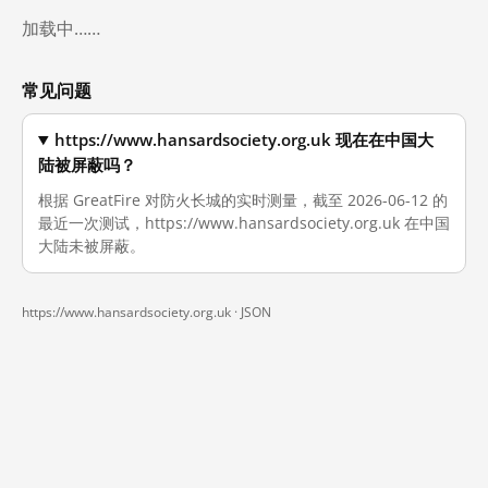
加载中……
常见问题
https://www.hansardsociety.org.uk 现在在中国大
陆被屏蔽吗？
根据 GreatFire 对防火长城的实时测量，截至 2026-06-12 的
最近一次测试，https://www.hansardsociety.org.uk 在中国
大陆未被屏蔽。
https://www.hansardsociety.org.uk ·
JSON