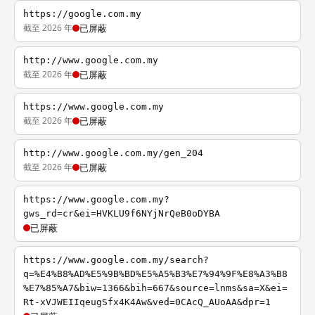
https://google.com.my
截至 2026 年
已屏蔽
http://www.google.com.my
截至 2026 年
已屏蔽
https://www.google.com.my
截至 2026 年
已屏蔽
http://www.google.com.my/gen_204
截至 2026 年
已屏蔽
https://www.google.com.my?
gws_rd=cr&ei=HVKLU9f6NYjNrQeB0oDYBA
已屏蔽
https://www.google.com.my/search?
q=%E4%B8%AD%E5%9B%BD%E5%A5%B3%E7%94%9F%E8%A3%B8
%E7%85%A7&biw=1366&bih=667&source=lnms&sa=X&ei=
Rt-xVJWEIIqeugSfx4K4Aw&ved=0CAcQ_AUoAA&dpr=1