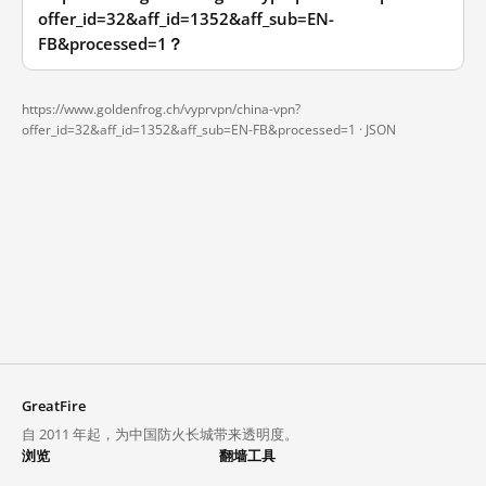
offer_id=32&aff_id=1352&aff_sub=EN-
FB&processed=1？
https://www.goldenfrog.ch/vyprvpn/china-vpn?
offer_id=32&aff_id=1352&aff_sub=EN-FB&processed=1 ·
JSON
GreatFire
自 2011 年起，为中国防火长城带来透明度。
浏览
翻墙工具
封锁列表
VPN 与代理