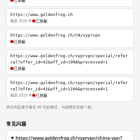
已屏蔽
https://www.goldenfrog.ch
截至 2026 年
已屏蔽
https://www.goldenfrog.ch/CN/vyprvpn
已屏蔽
https://www.goldenfrog.ch/vyprvpn/special/refer
ral?offer_id=42&aff_id=1998&processed=1
已屏蔽
https://www.goldenfrog.ch/vyprvpn/special/refer
ral?offer_id=42&aff_id=1166&processed=1
截至 2026 年
已屏蔽
所示判定基于最近 90 天的测试，与该网址页面一致。
常见问题
https://www.goldenfrog.ch/vyprvpn/china-vpn?