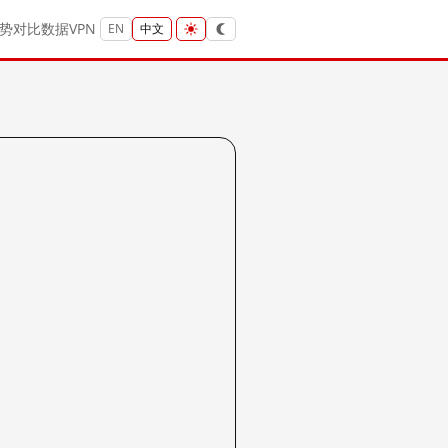
势
对比
数据
VPN
EN
中文