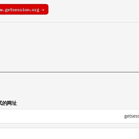
.getsession.org →
测试的网址
getse