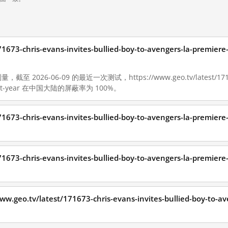
/171673-chris-evans-invites-bullied-boy-to-avengers-la-p
 2026-06-09 的最近一次测试，https://www.geo.tv/latest/171673-ch
e-next-year 在中国大陆的屏蔽率为 100%。
/171673-chris-evans-invites-bullied-boy-to-avengers-la-p
/171673-chris-evans-invites-bullied-boy-to-avengers-la-p
.tv/latest/171673-chris-evans-invites-bullied-boy-to-ave