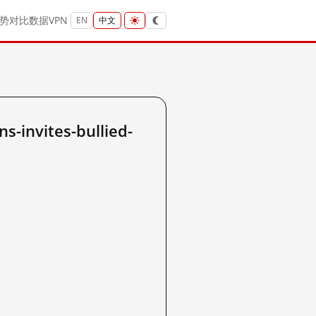
势
对比
数据
VPN
EN
中文
invites-bullied-