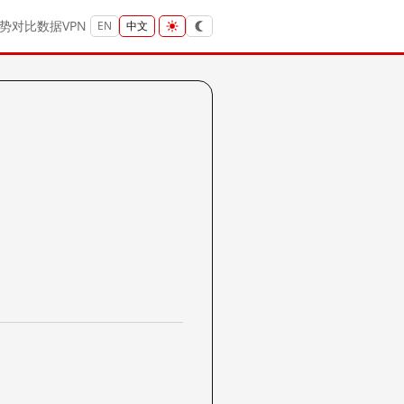
势
对比
数据
VPN
EN
中文