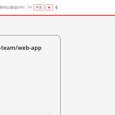
势
对比
数据
VPN
EN
中文
-team/web-app