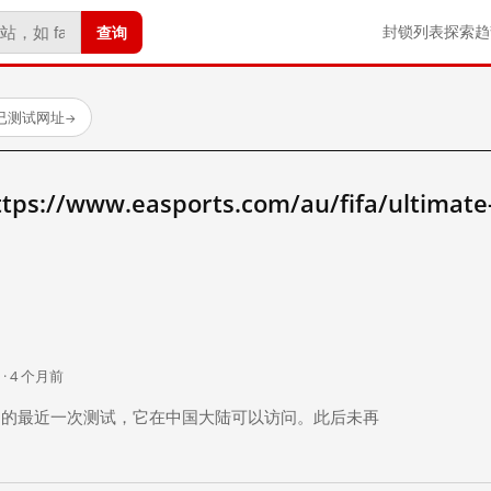
查询
封锁列表
探索
趋
个已测试网址
→
//www.easports.com/au/fifa/ultimate
。
 · 4 个月前
 个月前）的最近一次测试，它在中国大陆可以访问。此后未再