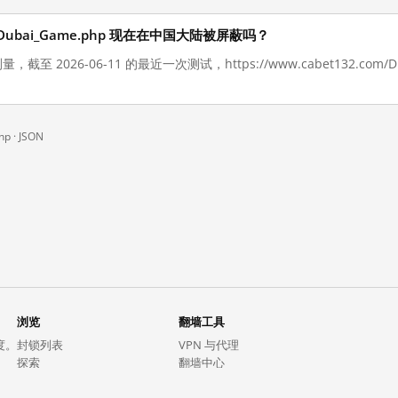
com/Dubai_Game.php 现在在中国大陆被屏蔽吗？
，截至 2026-06-11 的最近一次测试，https://www.cabet132.com
hp ·
JSON
浏览
翻墙工具
度。
封锁列表
VPN 与代理
探索
翻墙中心
趋势
GreatFireVPN