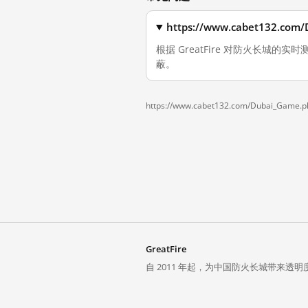
https://www.cabet132.
根据 GreatFire 对防火长城的实时测量
蔽。
https://www.cabet132.com/Dubai_Game.p
GreatFire
自 2011 年起，为中国防火长城带来透明