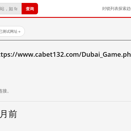
查询
封锁列表
探索
趋
个已测试网址
→
://www.cabet132.com/Dubai_Game.p
。
连接。
个月前