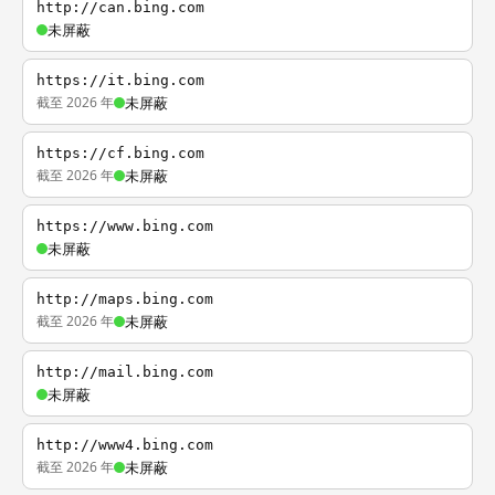
http://can.bing.com
未屏蔽
https://it.bing.com
截至 2026 年
未屏蔽
https://cf.bing.com
截至 2026 年
未屏蔽
https://www.bing.com
未屏蔽
http://maps.bing.com
截至 2026 年
未屏蔽
http://mail.bing.com
未屏蔽
http://www4.bing.com
截至 2026 年
未屏蔽