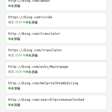
http://bing.com/about
未屏蔽
https://bing.com?cc=de
截至 2026 年
未屏蔽
http://Bing.com/translator
未屏蔽
https://bing.com/translator
截至 2026 年
未屏蔽
http://bing.com/wiki/Main+page
截至 2026 年
未屏蔽
http://bing.com/Help+talk%3AEditing
未屏蔽
http://bing.com/search?q=steanunlocked
未屏蔽