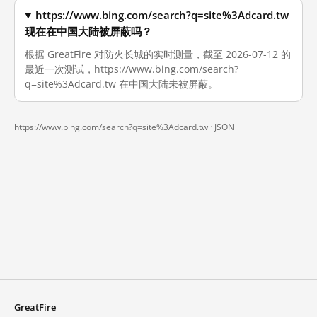
https://www.bing.com/search?q=site%3Adcard.tw
现在在中国大陆被屏蔽吗？
根据 GreatFire 对防火长城的实时测量，截至 2026-07-12 的
最近一次测试，https://www.bing.com/search?
q=site%3Adcard.tw 在中国大陆未被屏蔽。
https://www.bing.com/search?q=site%3Adcard.tw ·
JSON
GreatFire