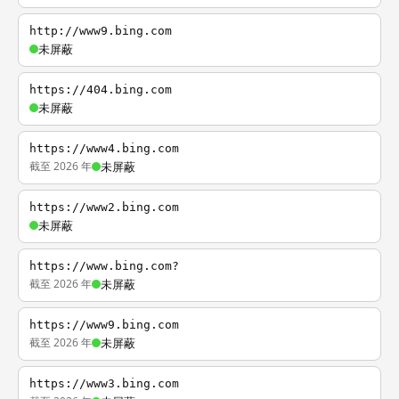
http://www9.bing.com
未屏蔽
https://404.bing.com
未屏蔽
https://www4.bing.com
截至 2026 年
未屏蔽
https://www2.bing.com
未屏蔽
https://www.bing.com?
截至 2026 年
未屏蔽
https://www9.bing.com
截至 2026 年
未屏蔽
https://www3.bing.com