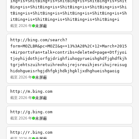
ing+is+ShitBing+is+ShitBing+is+ShitBing+is+Shit
Bing+is+ShitBing+is+ShitBing+is+ShitBing+is+Shi
tBing+is+ShitBing+is+ShitBing+is+ShitBing+is+Sh
itBing+is+ShitBing+is+ShitBing+is+ShitBing+i
截至 2026 年
未屏蔽
http://bing.com/search?
form=MOZLBR&pc=MOZI&q=+13%3A28%2C+12+March+2015
+AirportsFan+talk+contribs+deleted+page+Dtfjyoi
tjoyhijdothjorfgjdrighfiuhogyrueishghdfjghdfkjh
tgrjehtszuihretuihreohsjrejsreuihjesrihujreisug
hidohgueisrhgjdhfgkjhdkjhgkljxdhghueishgaoig
截至 2026 年
未屏蔽
http://m.bing.com
截至 2026 年
未屏蔽
http://g.bing.com
截至 2026 年
未屏蔽
http://r.bing.com
截至 2026 年
未屏蔽