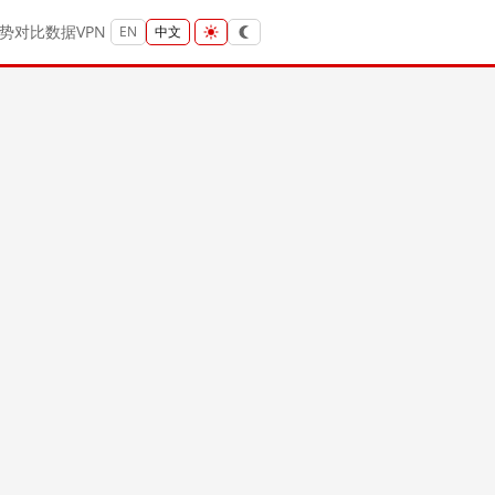
势
对比
数据
VPN
EN
中文