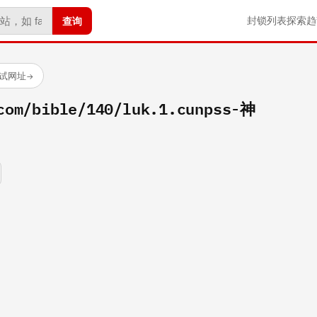
查询
封锁列表
探索
趋
测试网址
→
com/bible/140/luk.1.cunpss-神