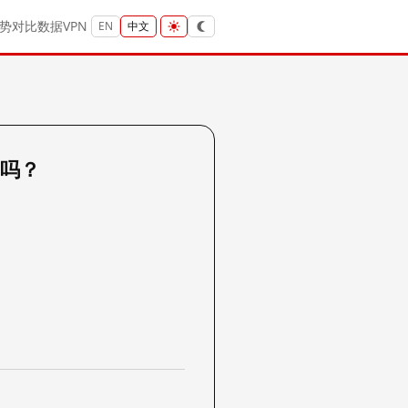
势
对比
数据
VPN
EN
中文
p 吗？