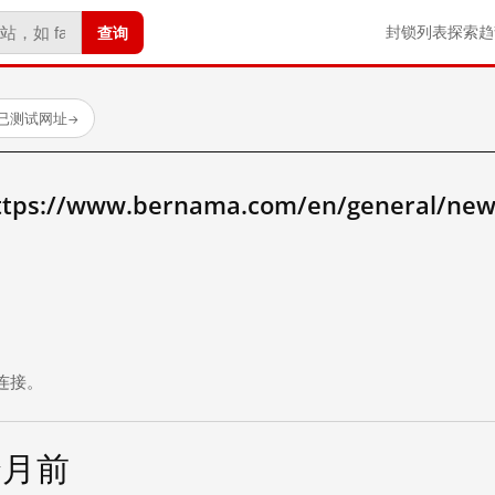
查询
封锁列表
探索
趋
个已测试网址
→
//www.bernama.com/en/general/news
。
连接。
个月前