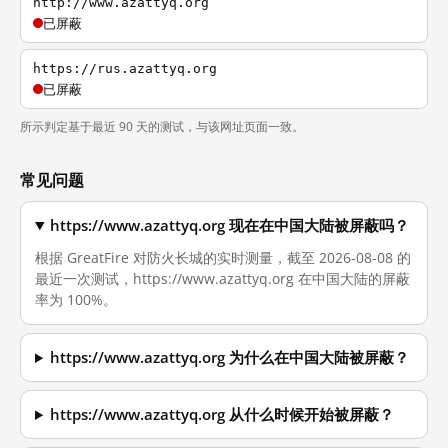
http://www.azattyq.org
已屏蔽
https://rus.azattyq.org
已屏蔽
所示判定基于最近 90 天的测试，与该网址页面一致。
常见问题
https://www.azattyq.org 现在在中国大陆被屏蔽吗？
根据 GreatFire 对防火长城的实时测量，截至 2026-08-08 的
最近一次测试，https://www.azattyq.org 在中国大陆的屏蔽
率为 100%。
https://www.azattyq.org 为什么在中国大陆被屏蔽？
https://www.azattyq.org 从什么时候开始被屏蔽？