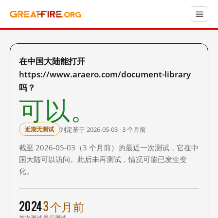
在中国大陆能打开
https://www.araero.com/document-library
吗？
可以。
判定基于 2026-05-03 · 3 个月前
近期无测试
截至 2026-05-03（3 个月前）的最近一次测试，它在中
国大陆可以访问。此后未再测试，情况可能已发生变
化。
2024
3 个月前
首次测试
最后测试