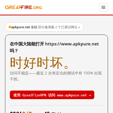
apkpure.net 全站
·
部分被屏蔽
·
2 个已测试网址
→
在中国大陆能打开 https://www.apkpure.net
吗？
时好时坏。
访问不稳定——最近 2 次有定论的测试中有 100% 出现
干扰。
使用 GreatFireVPN 访问 www.apkpure.net →