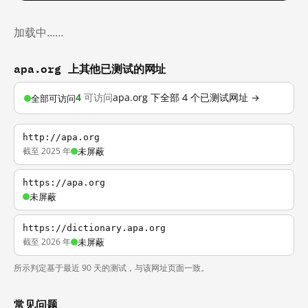
加载中……
apa.org 上其他已测试的网址
4
可访问
apa.org 下全部 4 个已测试网址 →
全部可访问
http://apa.org
截至 2025 年
未屏蔽
https://apa.org
未屏蔽
https://dictionary.apa.org
截至 2026 年
未屏蔽
所示判定基于最近 90 天的测试，与该网址页面一致。
常见问题