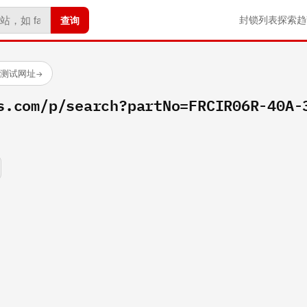
查询
封锁列表
探索
趋
已测试网址
→
s.com/p/search?partNo=FRCIR06R-40A-