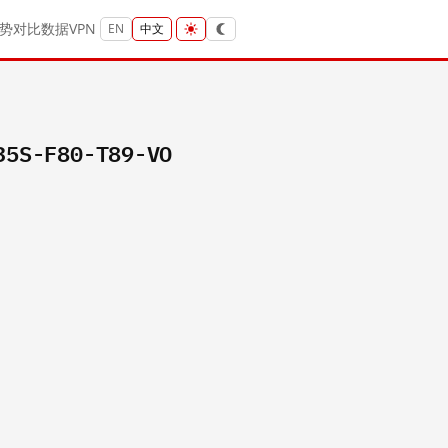
势
对比
数据
VPN
EN
中文
35S-F80-T89-VO