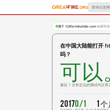
属于 123formbuilder.com
·
全部可访
在中国大陆能打开 https:
吗？
可以
最近 1 次有定论的测试均正常
2017
0/1
1 