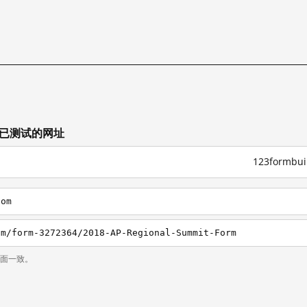
其他已测试的网址
123formb
com
om/form-3272364/2018-AP-Regional-Summit-Form
页面一致。