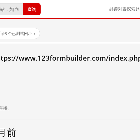
查询
封锁列表
探索
趋
问
·
3 个已测试网址
→
//www.123formbuilder.com/index.ph
。
连接。
个月前