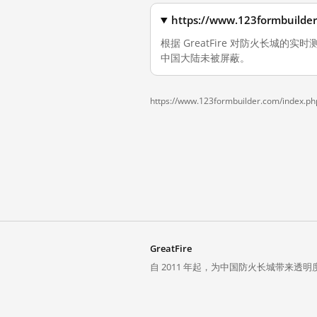
https://www.123formbui
根据 GreatFire 对防火长城的实时测量，截
中国大陆未被屏蔽。
https://www.123formbuilder.com/index.p
GreatFire
自 2011 年起，为中国防火长城带来透明