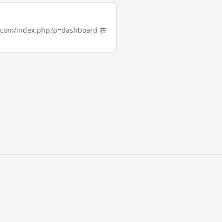
m/index.php?p=dashboard 在