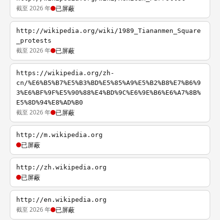
截至 2026 年
已屏蔽
http://wikipedia.org/wiki/1989_Tiananmen_Square
_protests
截至 2026 年
已屏蔽
https://wikipedia.org/zh-
cn/%E6%B5%B7%E5%B3%BD%E5%85%A9%E5%B2%B8%E7%B6%9
3%E6%BF%9F%E5%90%88%E4%BD%9C%E6%9E%B6%E6%A7%8B%
E5%8D%94%E8%AD%B0
截至 2026 年
已屏蔽
http://m.wikipedia.org
已屏蔽
http://zh.wikipedia.org
已屏蔽
http://en.wikipedia.org
截至 2026 年
已屏蔽