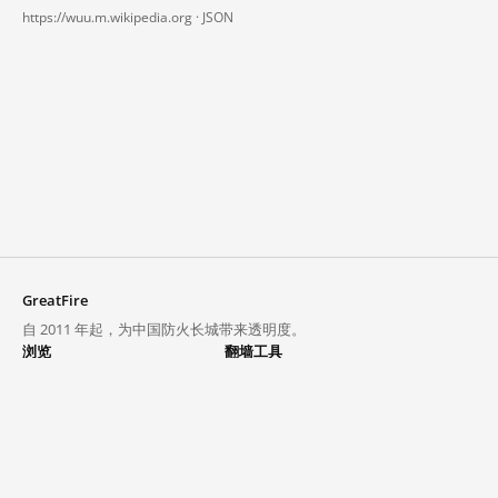
https://wuu.m.wikipedia.org ·
JSON
GreatFire
自 2011 年起，为中国防火长城带来透明度。
浏览
翻墙工具
封锁列表
VPN 与代理
探索
翻墙中心
趋势
GreatFireVPN
热门网站在中国大陆的访问状况
数据与 API
常见问题