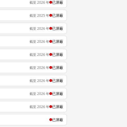
已屏蔽
截至 2026 年
已屏蔽
截至 2025 年
已屏蔽
截至 2026 年
已屏蔽
截至 2026 年
已屏蔽
截至 2026 年
已屏蔽
截至 2026 年
已屏蔽
截至 2026 年
已屏蔽
截至 2026 年
已屏蔽
截至 2026 年
已屏蔽