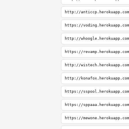
http://anticcp.herokuapp.co
https://voding.herokuapp.co
http://whoogle.herokuapp.co
https://revamp.herokuapp.co
http://wistech.herokuapp.co
http://konafox.herokuapp.co
https://sspool.herokuapp.co
https://sppaaa.herokuapp.co
https://mewone.herokuapp.co