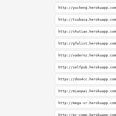
http://yucheng.herokuapp.co
http://tsubasa.herokuapp.co
http://shutiao.herokuapp.co
http://gfwlist.herokuapp.co
http://vadernz.herokuapp.co
http://selfpub.herokuapp.co
https://dou4cc.herokuapp.co
http://miaopai.herokuapp.co
http://mega-vr.herokuapp.co
http://ec-comp.herokuapp.co