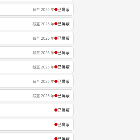
已屏蔽
截至 2026 年
已屏蔽
截至 2026 年
已屏蔽
截至 2026 年
已屏蔽
截至 2026 年
已屏蔽
截至 2025 年
已屏蔽
截至 2026 年
已屏蔽
截至 2026 年
已屏蔽
已屏蔽
已屏蔽