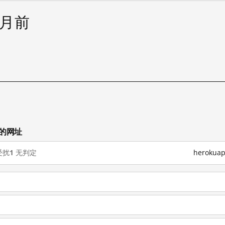
个月前
试的网址
受扰
1
无判定
heroku