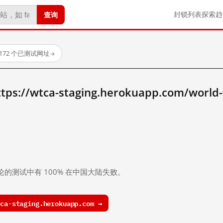
查询
封锁列表
探索
趋
172 个已测试网址
→
/wtca-staging.herokuapp.com/world-t
。
论的测试中有 100% 在中国大陆失败。
a-staging.herokuapp.com →