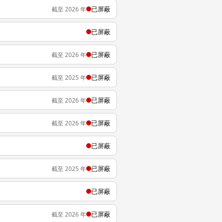
已屏蔽
截至 2026 年
已屏蔽
已屏蔽
截至 2026 年
已屏蔽
截至 2025 年
已屏蔽
截至 2026 年
已屏蔽
截至 2026 年
已屏蔽
已屏蔽
截至 2025 年
已屏蔽
已屏蔽
截至 2026 年