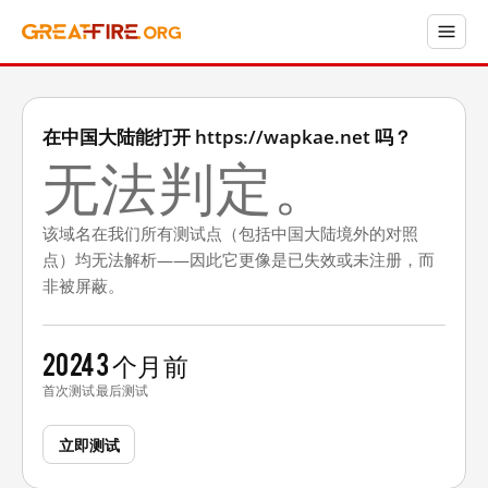
在中国大陆能打开 https://wapkae.net 吗？
无法判定。
该域名在我们所有测试点（包括中国大陆境外的对照
点）均无法解析——因此它更像是已失效或未注册，而
非被屏蔽。
2024
3 个月前
首次测试
最后测试
立即测试