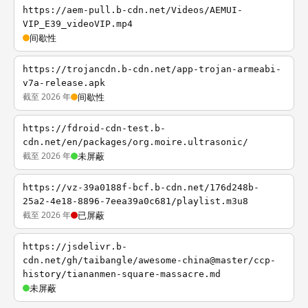
https://aem-pull.b-cdn.net/Videos/AEMUI-
VIP_E39_videoVIP.mp4
间歇性
https://trojancdn.b-cdn.net/app-trojan-armeabi-
v7a-release.apk
截至 2026 年
间歇性
https://fdroid-cdn-test.b-
cdn.net/en/packages/org.moire.ultrasonic/
截至 2026 年
未屏蔽
https://vz-39a0188f-bcf.b-cdn.net/176d248b-
25a2-4e18-8896-7eea39a0c681/playlist.m3u8
截至 2026 年
已屏蔽
https://jsdelivr.b-
cdn.net/gh/taibangle/awesome-china@master/ccp-
history/tiananmen-square-massacre.md
未屏蔽