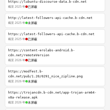
https://lubuntu-discourse-data.b-cdn.net
截至 2025 年
已屏蔽
http://latest-followers-api-cache.b-cdn.net
截至 2025 年
未屏蔽
https://latest-followers-api-cache.b-cdn.net
截至 2025 年
已屏蔽
https://content-erolabs-android.b-
cdn.net/remoteVersion
截至 2026 年
已屏蔽
https://modfest.b-
cdn.net/pub/1.20/0291_nice_zipline.png
截至 2026 年
未屏蔽
https://trojancdn.b-cdn.net/app-trojan-arm64-
v8a-release.apk
截至 2026 年
未屏蔽