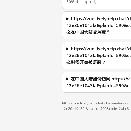
50% disrupted。
https://vue.livelyhelp.chat
12e26e1043fa&planId=590&c
么在中国大陆被屏蔽？
https://vue.livelyhelp.chat
12e26e1043fa&planId=590&c
么时候开始被屏蔽？
在中国大陆如何访问 https://vue.li
12e26e1043fa&planId=590&co
https://vue.livelyhelp.chat/chatwindow.as
12e26e1043fa&planId=590&code=2abc&si