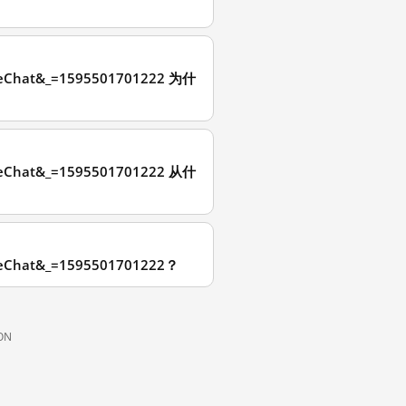
iveChat&_=1595501701222 为什
iveChat&_=1595501701222 从什
iveChat&_=1595501701222？
ON