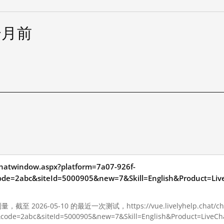
个月前
试
/chatwindow.aspx?platform=7a07-926f-
ode=2abc&siteId=5000905&new=7&Skill=English&Product=L
 2026-05-10 的最近一次测试，https://vue.livelyhelp.chat/chatw
&code=2abc&siteId=5000905&new=7&Skill=English&Product=Li