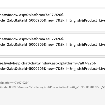
/chatwindow.aspx?platform=7a07-926f-
ode=2abc&siteId=5000905&new=7&Skill=English&Product=L
/chatwindow.aspx?platform=7a07-926f-
ode=2abc&siteId=5000905&new=7&Skill=English&Product=L
velyhelp.chat/chatwindow.aspx?platform=7a07-926f-
de=2abc&siteId=5000905&new=7&Skill=English&Product=L
px?platform=7a07-926f-
teId=5000905&new=7&Skill=English&Product=LiveChat&_=1595501701222 ·
JS