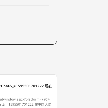
iveChat&_=1595501701222 现在
indow.aspx?platform=7a07-
veChat&_=1595501701222 在中国大陆