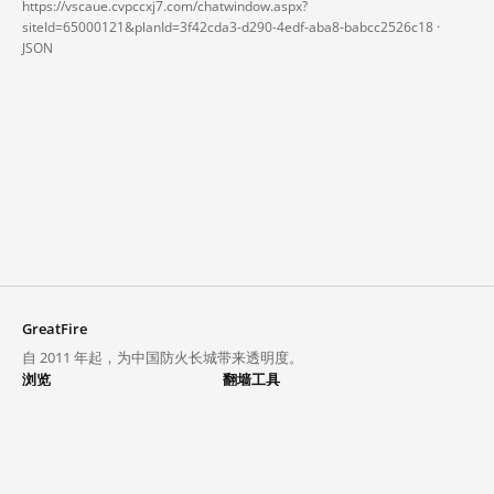
https://vscaue.cvpccxj7.com/chatwindow.aspx?
siteId=65000121&planId=3f42cda3-d290-4edf-aba8-babcc2526c18 ·
JSON
GreatFire
自 2011 年起，为中国防火长城带来透明度。
浏览
翻墙工具
封锁列表
VPN 与代理
探索
翻墙中心
趋势
GreatFireVPN
热门网站在中国大陆的访问状况