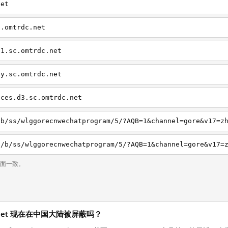
net
c.omtrdc.net
d1.sc.omtrdc.net
ny.sc.omtrdc.net
ices.d3.sc.omtrdc.net
页面一致。
mtrdc.net 现在在中国大陆被屏蔽吗？