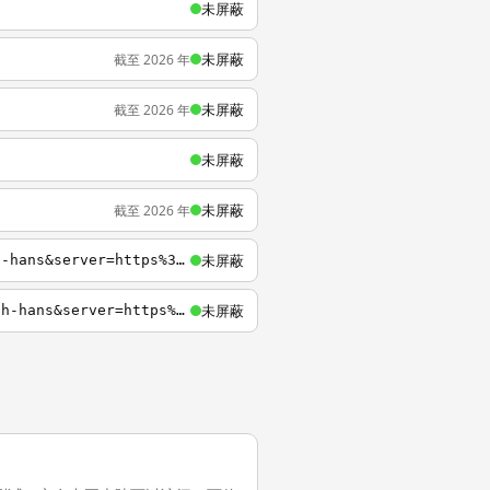
未屏蔽
未屏蔽
截至 2026 年
未屏蔽
截至 2026 年
未屏蔽
未屏蔽
截至 2026 年
未屏蔽
http://wlgore.sc.omtrdc.net/b/ss/wlggorecnwechatprogram/5/?AQB=1&channel=gore&v17=zh-hans&server=https%3A%2F%2Fwalkingday.cn%2Fgore&g=pages%2Fcategory%2Fcategory&pagename=%E6%B1%BD%E8%BD%A6&h1=%E6%B1%BD%E8%BD%A6&t=03%2F10%2F2019+15%3A18%3A21+4+479&v1=Repe
未屏蔽
https://wlgore.sc.omtrdc.net/b/ss/wlggorecnwechatprogram/5/?AQB=1&channel=gore&v17=zh-hans&server=https%3A%2F%2Fwalkingday.cn%2Fgore&g=pages%2Fcategory%2Fcategory&pagename=%E6%B1%BD%E8%BD%A6&h1=%E6%B1%BD%E8%BD%A6&t=03%2F10%2F2019+15%3A18%3A21+4+479&v1=Rep