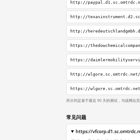
http://paypal.d1.sc.omtrdc.
http://texasinstrument.d2.s
http://heredeutschlandgmbh.
https://thedowchemicalcompa
https://daimlermobilityserv
所示判定基于最近 90 天的测试，与该网址
常见问题
https://vfcorp.d1.sc.o