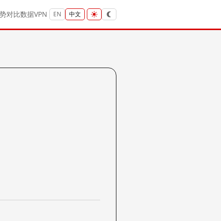
势
对比
数据
VPN
EN
中文