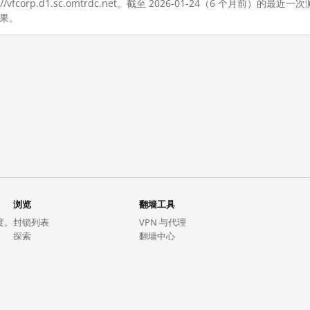
//vfcorp.d1.sc.omtrdc.net。截至 2026-01-24（6 个月前
结果。
浏览
翻墙工具
度。
封锁列表
VPN 与代理
探索
翻墙中心
趋势
GreatFireVPN
热门网站在中国大陆的访问状况
数据与 API
常见问题