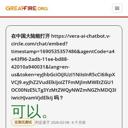
在中国大陆能打开 https://vera-ai-chatbot.v-
circle.com/chat/embed?
timestamp=1690535357486&agentCode=a4
e43f96-2adb-11ee-bd88-
42010a940031&lang=en-
us&token=eyJhbGciOiJIUzI1NiIsInR5cCI6IkpX
VCJ9.eyJhZ2VudElkIjoiZTFmMjlmMWEtZGU1
OC00NzE5LTg3YzMtZWQyNWZmNGZhMDQ3I
iwicHJvamVjdElkIj 吗？
可以。
判定基于 2026-02-08 · 6 个月前
近期无测试