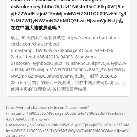
us&token=eyJhbGciOiJIUzI1NiIsInR5cCI6IkpXVCJ9.e
yJhZ2VudElkIjoiZTFmMjlmMWEtZGU1OC00NzE5LTg3
YzMtZWQyNWZmNGZhMDQ3IiwicHJvamVjdElkIj 现
在在中国大陆被屏蔽吗？
最近 90 天内我们没有测试过 https://vera-ai-chatbot.v-
circle.com/chat/embed?
timestamp=1690535357486&agentCode=a4e43f96-
2adb-11ee-bd88-42010a940031&lang=en-
us&token=eyJhbGciOiJIUzI1NiIsInR5cCI6IkpXVCJ9.eyJhZ2V
udElkIjoiZTFmMjlmMWEtZGU1OC00NzE5LTg3YzMtZWQy
NWZmNGZhMDQ3IiwicHJvamVjdElkIj。截至 2026-02-
08（6 个月前）的最近一次测试，它在中国大陆可以访问。可
使用本页的“立即测试”按钮获取最新结果。
https://vera-ai-chatbot.v-circle.com/chat/embed?
timestamp=1690535357486&agentCode=a4e43f96-2adb-11ee-bd88-
42010a940031&lang=en-
us&token=eyJhbGciOiJIUzI1NiIsInR5cCI6IkpXVCJ9.eyJhZ2VudElkIjoiZTFmMj
lmMWEtZGU1OC00NzE5LTg3YzMtZWQyNWZmNGZhMDQ3IiwicHJvamVj
dElkIj ·
JSON