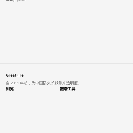
GreatFire
自 2011 年起，为中国防火长城带来透明度。
浏览
翻墙工具
封锁列表
VPN 与代理
探索
翻墙中心
趋势
GreatFireVPN
热门网站在中国大陆的访问状况
数据与 API
常见问题